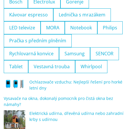
Bosch
Electrolux
Gorenje
Kávovar espresso
Lednička s mrazákem
LED televize
MORA
Notebook
Philips
Pračka s předním plněním
Rychlovarná konvice
Samsung
SENCOR
Tablet
Vestavná trouba
Whirlpool
Ochlazovače vzduchu: Nejlepší řešení pro horké
letní dny
Vysavače na okna, dokonalý pomocník pro čistá okna bez
námahy?
Elektrická udírna, dřevěná udírna nebo zahradní
krby s udírnou