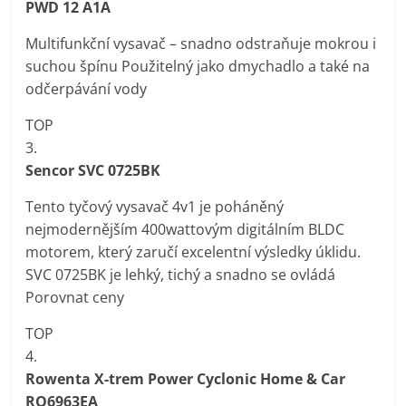
PWD 12 A1A
Multifunkční vysavač – snadno odstraňuje mokrou i
suchou špínu Použitelný jako dmychadlo a také na
odčerpávání vody
TOP
3.
Sencor SVC 0725BK
Tento tyčový vysavač 4v1 je poháněný
nejmodernějším 400wattovým digitálním BLDC
motorem, který zaručí excelentní výsledky úklidu.
SVC 0725BK je lehký, tichý a snadno se ovládá
Porovnat ceny
TOP
4.
Rowenta X-trem Power Cyclonic Home & Car
RO6963EA