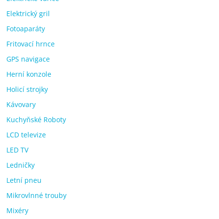
Elektrický gril
Fotoaparáty
Fritovací hrnce
GPS navigace
Herní konzole
Holicí strojky
Kávovary
Kuchyňské Roboty
LCD televize
LED TV
Ledničky
Letní pneu
Mikrovlnné trouby
Mixéry