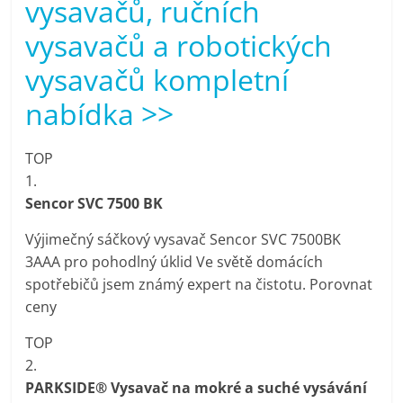
vysavačů, ručních
porovnání
Elektro
vysavačů a robotických
OK,
vysavačů kompletní
recenze,
pračky,
nabídka >>
televize,
notebooky,
TOP
mobilní
1.
telefony,
Sencor SVC 7500 BK
kávovary,
bazény
Výjimečný sáčkový vysavač Sencor SVC 7500BK
3AAA pro pohodlný úklid Ve světě domácích
spotřebičů jsem známý expert na čistotu. Porovnat
ceny
TOP
2.
PARKSIDE® Vysavač na mokré a suché vysávání