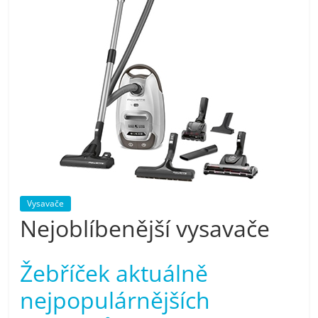
pračky,
televize,
notebooky,
mobilní
telefony,
Vysavače
kávovary,
Nejoblíbenější vysavače
bazény
Žebříček aktuálně
nejpopulárnějších
Nejlepší
elektronika