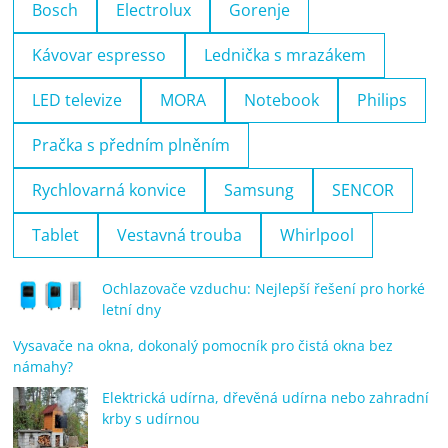
Bosch
Electrolux
Gorenje
Kávovar espresso
Lednička s mrazákem
LED televize
MORA
Notebook
Philips
Pračka s předním plněním
Rychlovarná konvice
Samsung
SENCOR
Tablet
Vestavná trouba
Whirlpool
Ochlazovače vzduchu: Nejlepší řešení pro horké
letní dny
Vysavače na okna, dokonalý pomocník pro čistá okna bez
námahy?
Elektrická udírna, dřevěná udírna nebo zahradní
krby s udírnou