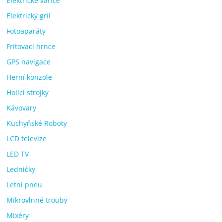
Elektrické vařiče
Elektrický gril
Fotoaparáty
Fritovací hrnce
GPS navigace
Herní konzole
Holicí strojky
Kávovary
Kuchyňské Roboty
LCD televize
LED TV
Ledničky
Letní pneu
Mikrovlnné trouby
Mixéry