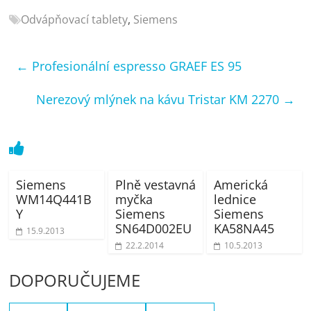
porovnání
Odvápňovací tablety
,
Siemens
Elektro
OK,
recenze,
←
Profesionální espresso GRAEF ES 95
pračky,
televize,
Nerezový mlýnek na kávu Tristar KM 2270
→
notebooky,
mobilní
telefony,
kávovary,
bazény
Siemens
Plně vestavná
Americká
WM14Q441B
myčka
lednice
Y
Siemens
Siemens
SN64D002EU
KA58NA45
15.9.2013
22.2.2014
10.5.2013
DOPORUČUJEME