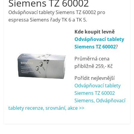
Siemens TZ 60002
pračky,
Odvápňovací tablety Siemens TZ 60002 pro
espressa Siemens řady TK 6 a TK 5.
televize,
Kde koupit levně
Odvápňovací tablety
notebooky,
Siemens TZ 60002
?
mobilní
Průměrná cena
přibližně 259,- Kč
telefony,
Pořídit nejlevnější
Odvápňovací tablety
kávovary,
Siemens TZ 60002
Siemens, Odvápňovací
bazény
tablety recenze, srovnání, akce >>
Nejlepší
elektronika