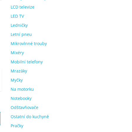
LCD televize
LED TV
Ledničky
Letní pneu
Mikrovlnné trouby
Mixéry
Mobilní telefony
Mrazáky
Myčky
Na motorku
Notebooky
Odšťavňovače
Ostatní do kuchyně
Pračky