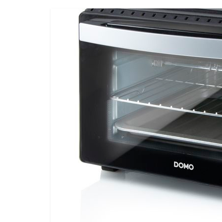
porovnání,
pračky,
televize,
notebooky,
mobilní
telefony,
kávovary,
bazény