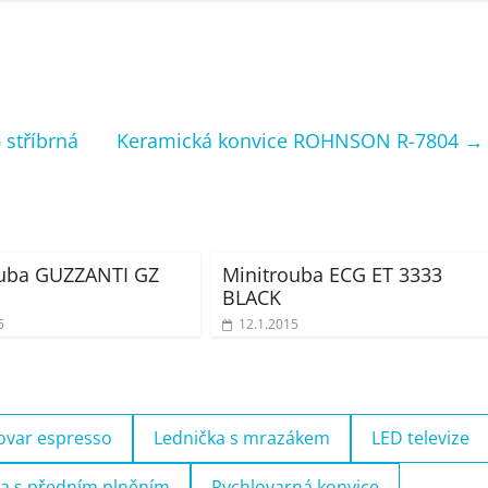
 stříbrná
Keramická konvice ROHNSON R-7804
→
ouba GUZZANTI GZ
Minitrouba ECG ET 3333
BLACK
5
12.1.2015
ovar espresso
Lednička s mrazákem
LED televize
a s předním plněním
Rychlovarná konvice