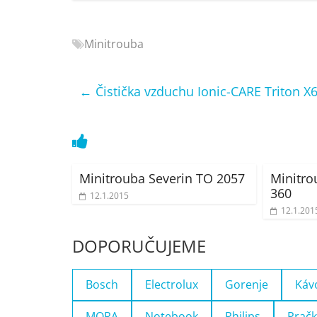
Minitrouba
←
Čistička vzduchu Ionic-CARE Triton X6
Minitrouba Severin TO 2057
Minitr
360
12.1.2015
12.1.201
DOPORUČUJEME
Bosch
Electrolux
Gorenje
Káv
MORA
Notebook
Philips
Pračk