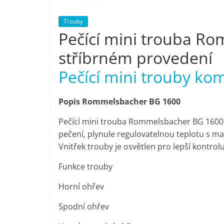
Nejlepší
Trouby
elektronika
Pečící mini trouba R
porovnání
Elektro
stříbrném provedení
OK,
recenze,
Pečící mini trouby ko
pračky,
televize,
Popis Rommelsbacher BG 1600
notebooky,
mobilní
Pečící mini trouba Rommelsbacher BG 1600 
telefony,
pečení, plynule regulovatelnou teplotu s 
kávovary,
Vnitřek trouby je osvětlen pro lepší kontr
bazény
Funkce trouby
Horní ohřev
Spodní ohřev