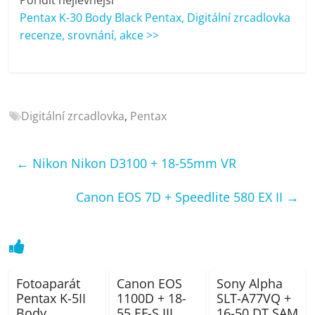
porovnání
Pentax K-30 Body Black Pentax, Digitální zrcadlovka
Elektro
recenze, srovnání, akce >>
OK,
recenze,
pračky,
televize,
notebooky,
Digitální zrcadlovka
,
Pentax
mobilní
telefony,
kávovary,
←
Nikon Nikon D3100 + 18-55mm VR
bazény
Canon EOS 7D + Speedlite 580 EX II
→
Fotoaparát
Canon EOS
Sony Alpha
Pentax K-5II
1100D + 18-
SLT-A77VQ +
Body
55 EF-S III
16-50 DT SAM