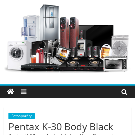
Přeskočit
na
obsah
Elektro
OK
–
nejlepší
elektronika
Fotoaparáty
Pentax K-30 Body Black
porovnání,