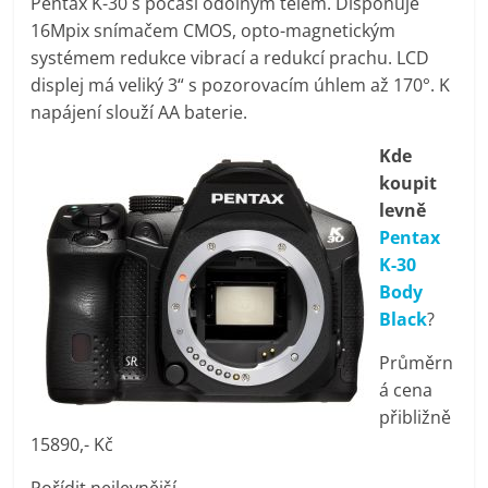
Pentax K-30 s počasí odolným tělem. Disponuje
pračky,
16Mpix snímačem CMOS, opto-magnetickým
systémem redukce vibrací a redukcí prachu. LCD
televize,
displej má veliký 3“ s pozorovacím úhlem až 170°. K
napájení slouží AA baterie.
notebooky,
Kde
koupit
mobilní
levně
Pentax
telefony,
K-30
Body
Black
?
kávovary,
Průměrn
bazény
á cena
přibližně
15890,- Kč
Nejlepší
elektronika
Pořídit nejlevnější