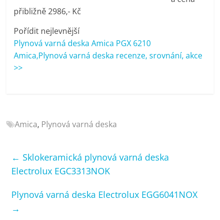
porovnání
přibližně 2986,- Kč
Elektro
OK,
Pořídit nejlevnější
recenze,
Plynová varná deska Amica PGX 6210
pračky,
Amica,Plynová varná deska recenze, srovnání, akce
televize,
>>
notebooky,
mobilní
telefony,
kávovary,
bazény
Amica
,
Plynová varná deska
←
Sklokeramická plynová varná deska
Electrolux EGC3313NOK
Plynová varná deska Electrolux EGG6041NOX
→