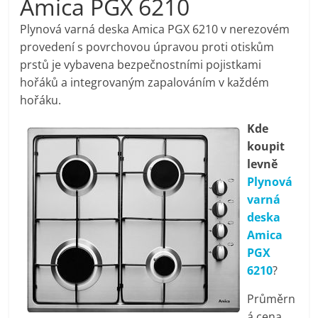
Amica PGX 6210
pračky,
Plynová varná deska Amica PGX 6210 v nerezovém
provedení s povrchovou úpravou proti otiskům
televize,
prstů je vybavena bezpečnostními pojistkami
hořáků a integrovaným zapalováním v každém
notebooky,
hořáku.
Kde
mobilní
koupit
levně
telefony,
Plynová
varná
kávovary,
deska
Amica
bazény
PGX
6210
?
Nejlepší
Průměrn
elektronika
á cena