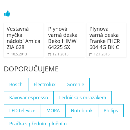
Vestavná
Plynová
Plynová
myčka
varná deska
varná deska
nádobí Amica
Beko HIMW
Franke FHCR
ZIA 628
64225 SX
604 4G BK C
10.5.2013
12.1.2015
12.1.2015
DOPORUČUJEME
Bosch
Electrolux
Gorenje
Kávovar espresso
Lednička s mrazákem
LED televize
MORA
Notebook
Philips
Pračka s předním plněním