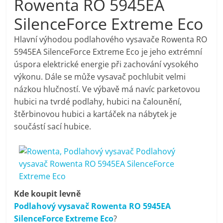
Rowenta RO 5945EA
pračky,
SilenceForce Extreme Eco
televize,
Hlavní výhodou podlahového vysavače Rowenta RO
5945EA SilenceForce Extreme Eco je jeho extrémní
úspora elektrické energie při zachování vysokého
notebooky,
výkonu. Dále se může vysavač pochlubit velmi
názkou hlučností. Ve výbavě má navíc parketovou
mobilní
hubici na tvrdé podlahy, hubici na čalounění,
štěrbinovou hubici a kartáček na nábytek je
telefony,
součástí sací hubice.
kávovary,
bazény
Kde koupit levně
Nejlepší
Podlahový vysavač Rowenta RO 5945EA
elektronika
SilenceForce Extreme Eco
?