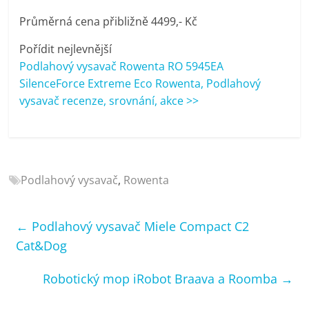
porovnání
Průměrná cena přibližně 4499,- Kč
Elektro
OK,
Pořídit nejlevnější
recenze,
Podlahový vysavač Rowenta RO 5945EA
pračky,
SilenceForce Extreme Eco Rowenta, Podlahový
televize,
vysavač recenze, srovnání, akce >>
notebooky,
mobilní
telefony,
kávovary,
bazény
Podlahový vysavač
,
Rowenta
←
Podlahový vysavač Miele Compact C2
Cat&Dog
Robotický mop iRobot Braava a Roomba
→