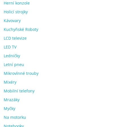
Herní konzole
Holicí strojky
Kávovary
Kuchyňské Roboty
LCD televize
LED TV
Ledničky
Letní pneu
Mikrovlnné trouby
Mixéry
Mobilní telefony
Mrazáky
Myčky
Na motorku
Notebooky