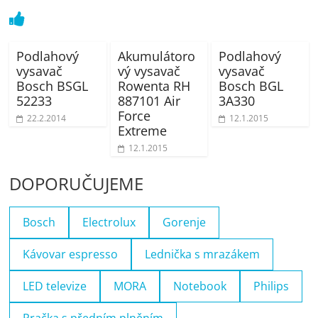
Podlahový
Akumulátoro
Podlahový
vysavač
vý vysavač
vysavač
Bosch BSGL
Rowenta RH
Bosch BGL
52233
887101 Air
3A330
Force
22.2.2014
12.1.2015
Extreme
12.1.2015
DOPORUČUJEME
Bosch
Electrolux
Gorenje
Kávovar espresso
Lednička s mrazákem
LED televize
MORA
Notebook
Philips
Pračka s předním plněním