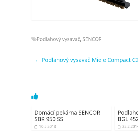
Nejlepší
elektronika
porovnání
Elektro
OK,
Podlahový vysavač
,
SENCOR
recenze,
pračky,
televize,
←
Podlahový vysavač Miele Compact C
notebooky,
mobilní
telefony,
kávovary,
bazény
Domácí pekárna SENCOR
Podlaho
SBR 950 SS
BGL 45
10.5.2013
22.2.201