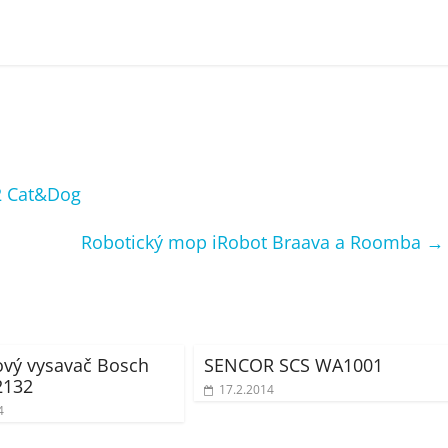
2 Cat&Dog
Robotický mop iRobot Braava a Roomba
→
vý vysavač Bosch
SENCOR SCS WA1001
2132
17.2.2014
4