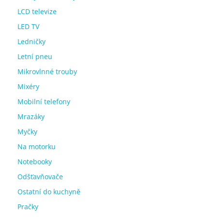
LCD televize
LED TV
Ledničky
Letní pneu
Mikrovlnné trouby
Mixéry
Mobilní telefony
Mrazáky
Myčky
Na motorku
Notebooky
Odšťavňovače
Ostatní do kuchyně
Pračky