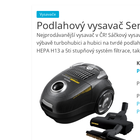
porovnání,
Vysavače
Podlahový vysavač Se
pračky,
Nejprodávanější vysavač v ČR! Sáčkový vys
televize,
výbavě turbohubici a hubici na tvrdé podlahy
HEPA H13 a 5ti stupňový systém filtrace, takž
notebooky,
K
P
mobilní
P
telefony,
P
P
kávovary,
P
bazény