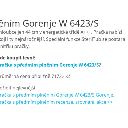
ěním Gorenje W 6423/S
oubce jen 44 cm v energetické třídě A+++. Pračka nabízí
jí i ty nejnáročnější. Speciální funkce SterilTub se postará
vnitřku pračky.
de koupit levně
račka s předmím plněním Gorenje W 6423/S
?
růměrná cena přibližně 7172,- Kč
ořídit nejlevnější
račka s předmím plněním Gorenje W 6423/S Gorenje,
račka s předmím plněním recenze, srovnání, akce >>