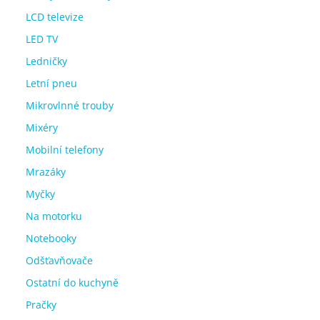
LCD televize
LED TV
Ledničky
Letní pneu
Mikrovlnné trouby
Mixéry
Mobilní telefony
Mrazáky
Myčky
Na motorku
Notebooky
Odšťavňovače
Ostatní do kuchyně
Pračky