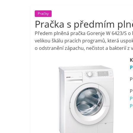
porovnání,
Pračky
Pračka s předmím pln
pračky,
Předem plněná pračka Gorenje W 6423/S o hl
televize,
velikou škálu pracích programů, která uspoko
o odstranění zápachu, nečistot a bakterií z 
notebooky,
K
P
mobilní
P
telefony,
P
P
kávovary,
P
bazény