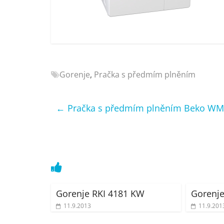
Nejlepší
elektronika
porovnání
Elektro
OK,
recenze,
Gorenje
,
Pračka s předmím plněním
pračky,
televize,
notebooky,
←
Pračka s předmím plněním Beko WM
mobilní
telefony,
kávovary,
bazény
Gorenje RKI 4181 KW
Gorenj
11.9.2013
11.9.201