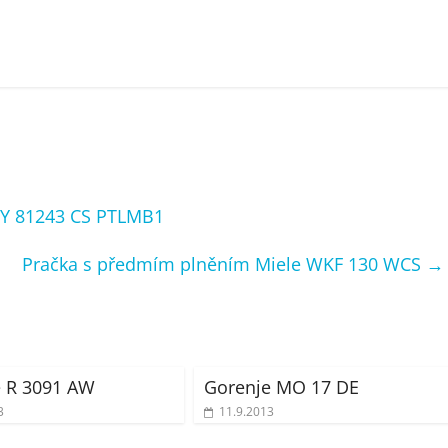
Y 81243 CS PTLMB1
Pračka s předmím plněním Miele WKF 130 WCS
→
e R 3091 AW
Gorenje MO 17 DE
3
11.9.2013