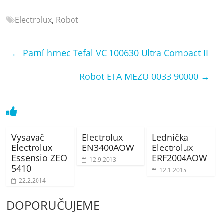
porovnání
Elektro
Electrolux
,
Robot
OK,
recenze,
←
Parní hrnec Tefal VC 100630 Ultra Compact II
pračky,
televize,
Robot ETA MEZO 0033 90000
→
notebooky,
mobilní
telefony,
kávovary,
bazény
Vysavač
Electrolux
Lednička
Electrolux
EN3400AOW
Electrolux
Essensio ZEO
ERF2004AOW
12.9.2013
5410
12.1.2015
22.2.2014
DOPORUČUJEME