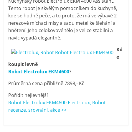
Kuchyňský robot Electrolux EKM 4600 Assistant.
pračky,
Tento robot je skvělým pomocníkem do kuchyně,
kde se hodně peče, a to proto, že má ve výbavě 2
televize,
nerezové míchací mísy a sadu metel ke šlehání a
hnětení. Jeho celokovové tělo je velice stabilní a
navíc vypadá elegantně.
notebooky,
Kd
mobilní
e
koupit levně
telefony,
Robot Electrolux EKM4600
?
Průměrná cena přibližně 7898,- Kč
kávovary,
Pořídit nejlevnější
Robot Electrolux EKM4600 Electrolux, Robot
bazény
recenze, srovnání, akce >>
Nejlepší
elektronika