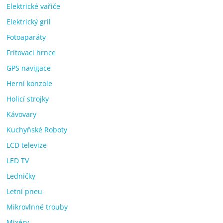
Elektrické vařiče
Elektrický gril
Fotoaparáty
Fritovací hrnce
GPS navigace
Herní konzole
Holicí strojky
Kávovary
Kuchyňské Roboty
LCD televize
LED TV
Ledničky
Letní pneu
Mikrovlnné trouby
Mixéry