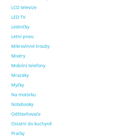
LCD televize
LED TV
Ledničky
Letní pneu
Mikrovlnné trouby
Mixéry
Mobilní telefony
Mrazáky
Myčky
Na motorku
Notebooky
Odšťavňovače
Ostatní do kuchyně
Pračky