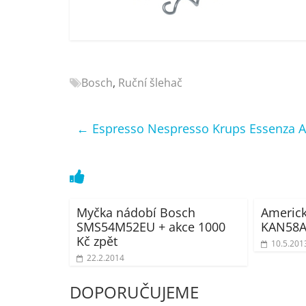
Nejlepší
elektronika
porovnání
Elektro
OK,
Bosch
,
Ruční šlehač
recenze,
pračky,
←
Espresso Nespresso Krups Essenza 
televize,
notebooky,
mobilní
telefony,
kávovary,
bazény
Myčka nádobí Bosch
Americk
SMS54M52EU + akce 1000
KAN58A
Kč zpět
10.5.201
22.2.2014
DOPORUČUJEME