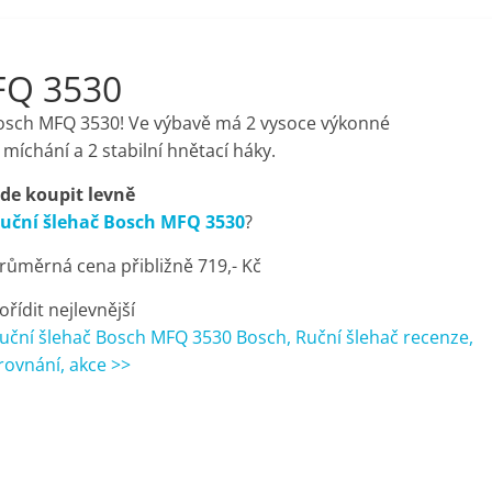
FQ 3530
ač Bosch MFQ 3530! Ve výbavě má 2 vysoce výkonné
míchání a 2 stabilní hnětací háky.
de koupit levně
uční šlehač Bosch MFQ 3530
?
růměrná cena přibližně 719,- Kč
ořídit nejlevnější
uční šlehač Bosch MFQ 3530 Bosch, Ruční šlehač recenze,
rovnání, akce >>