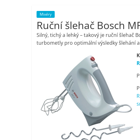
porovnání,
Mixéry
Ruční šlehač Bosch M
pračky,
Silný, tichý a lehký – takový je ruční šleh
televize,
turbometly pro optimální výsledky šlehání a 
K
notebooky,
R
P
mobilní
P
telefony,
R
s
kávovary,
bazény