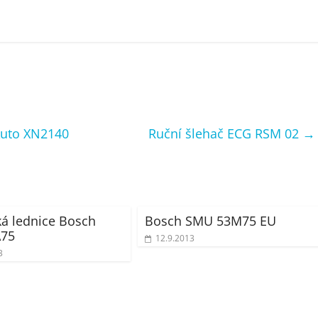
Auto XN2140
Ruční šlehač ECG RSM 02
→
á lednice Bosch
Bosch SMU 53M75 EU
75
12.9.2013
3