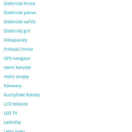
Elektrické hrnce
Elektrické pánve
Elektrické vařiče
Elektrický gril
Fotoaparáty
Fritovací hrnce
GPS navigace
Herní konzole
Holicí strojky
Kávovary
Kuchyňské Roboty
LCD televize
LED TV
Ledničky
Letní pneu