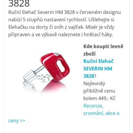
3828
pračky,
Ruční šlehač Severin HM 3828 v červeném designu
nabízí 5 stupňů nastavení rychlostí. Ušlehejte si
televize,
šlehačku na dorty či sníh z vajíček. Mixér je vždy
připraven a ve výbavě naleznete i hnětací háky.
notebooky,
Kde koupit levně
zboží
mobilní
Ruční šlehač
SEVERIN HM
telefony,
3828
?
Nejlevněji
kávovary,
přibližně cenu
kolem 449,- Kč
bazény
Recenze,
srovnání, akce a
ceny >>
Nejlepší
elektronika