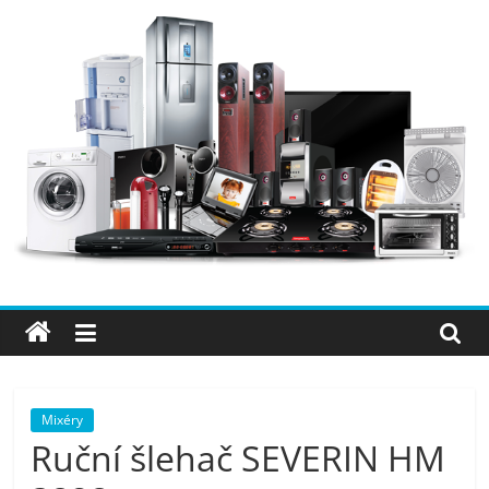
Přeskočit
na
obsah
Elektro
OK
–
nejlepší
elektronika
Mixéry
Ruční šlehač SEVERIN HM
porovnání,