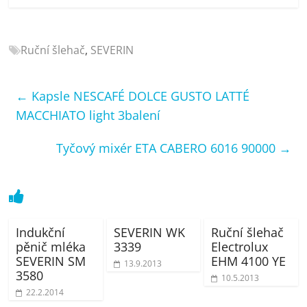
porovnání
Elektro
OK,
Ruční šlehač
,
SEVERIN
recenze,
pračky,
televize,
←
Kapsle NESCAFÉ DOLCE GUSTO LATTÉ
notebooky,
MACCHIATO light 3balení
mobilní
telefony,
Tyčový mixér ETA CABERO 6016 90000
→
kávovary,
bazény
Indukční
SEVERIN WK
Ruční šlehač
pěnič mléka
3339
Electrolux
SEVERIN SM
EHM 4100 YE
13.9.2013
3580
10.5.2013
22.2.2014