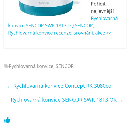
porovnání
Pořídit
Elektro
nejlevnější
OK,
Rychlovarná
recenze,
konvice SENCOR SWK 1817 TQ SENCOR,
pračky,
Rychlovarná konvice recenze, srovnání, akce >>
televize,
notebooky,
mobilní
telefony,
Rychlovarná konvice
,
SENCOR
kávovary,
bazény
←
Rychlovarná konvice Concept RK 3080co
Rychlovarná konvice SENCOR SWK 1813 OR
→