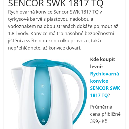
SENCOR SWK 1817 TQ
pračky,
Rychlovarná konvice Sencor SWK 1817 TQ v
tyrkysové barvě s plastovou nádobou a
televize,
vodoznakem na obou stranách dokáže pojmout až
1,8 l vody. Konvice má trojnásobné bezpečnostní
notebooky,
jištění a světelnou kontrolku provozu, takže
nepřehlédnete, až konvice dovaří.
mobilní
Kde koupit
levně
telefony,
Rychlovarná
konvice
kávovary,
SENCOR SWK
1817 TQ
?
bazény
Průměrná
cena přibližně
Nejlepší
399,- Kč
elektronika