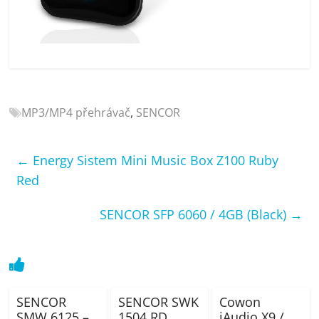
porovnání
Elektro
OK,
recenze,
pračky,
televize,
notebooky,
MP3/MP4 přehrávač
,
SENCOR
mobilní
telefony,
←
Energy Sistem Mini Music Box Z100 Ruby
kávovary,
Red
bazény
SENCOR SFP 6060 / 4GB (Black)
→
SENCOR
SENCOR SWK
Cowon
SMW 6125 –
1504 RD
iAudio X9 /