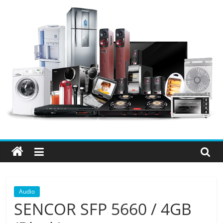
Přeskočit
na
obsah
Elektro
OK
–
nejlepší
elektronika
Audio
SENCOR SFP 5660 / 4GB
porovnání,