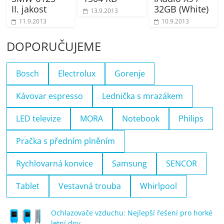
II. jakost
32GB (White)
13.9.2013
11.9.2013
10.9.2013
DOPORUČUJEME
Bosch
Electrolux
Gorenje
Kávovar espresso
Lednička s mrazákem
LED televize
MORA
Notebook
Philips
Pračka s předním plněním
Rychlovarná konvice
Samsung
SENCOR
Tablet
Vestavná trouba
Whirlpool
Ochlazovače vzduchu: Nejlepší řešení pro horké
letní dny