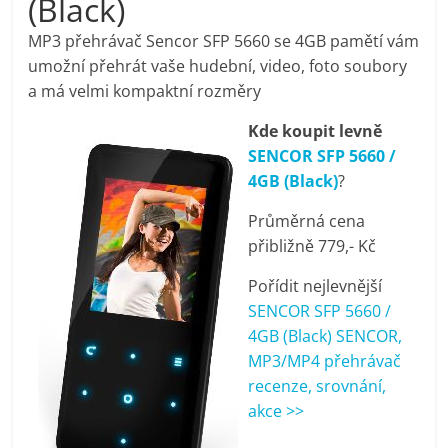
(Black)
pračky,
MP3 přehrávač Sencor SFP 5660 se 4GB pamětí vám
umožní přehrát vaše hudební, video, foto soubory
televize,
a má velmi kompaktní rozměry
Kde koupit levně
notebooky,
SENCOR SFP 5660 /
4GB (Black)
?
mobilní
Průměrná cena
telefony,
přibližně 779,- Kč
Pořídit nejlevnější
kávovary,
SENCOR SFP 5660 /
4GB (Black) SENCOR,
bazény
MP3/MP4 přehrávač
recenze, srovnání,
akce >>
Nejlepší
elektronika