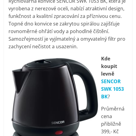
Rychlovarná konvice SENCOR SWK 1053 BK, která je
pračky,
vyrobena z nerezové oceli, nabízí atraktivní design,
funkčnost a kvalitní zpracování za příznivou cenu.
televize,
Topné dno konvice se zakrytou spirálou zajišťuje
rovnoměrné ohřátí vody a pohodlné čištění.
Samozřejmostí je vyjímatelný a omyvatelný filtr pro
notebooky,
zachycení nečistot a usazenin.
mobilní
Kde
koupit
telefony,
levně
SENCOR
SWK 1053
kávovary,
BK
?
bazény
Průměrná
cena
přibližně
Nejlepší
399,- Kč
elektronika