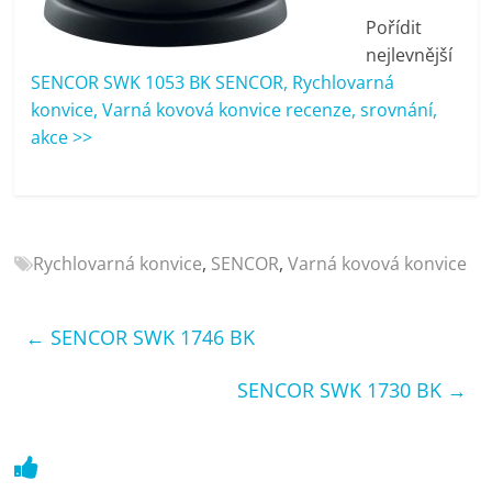
porovnání
Pořídit
Elektro
nejlevnější
OK,
SENCOR SWK 1053 BK SENCOR, Rychlovarná
recenze,
konvice, Varná kovová konvice recenze, srovnání,
pračky,
akce >>
televize,
notebooky,
mobilní
telefony,
kávovary,
Rychlovarná konvice
,
SENCOR
,
Varná kovová konvice
bazény
←
SENCOR SWK 1746 BK
SENCOR SWK 1730 BK
→