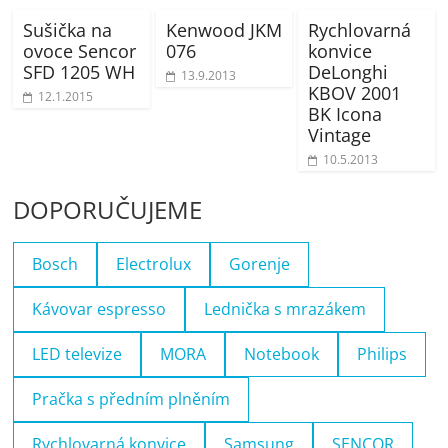
Sušička na
Kenwood JKM
Rychlovarná
ovoce Sencor
076
konvice
SFD 1205 WH
DeLonghi
13.9.2013
KBOV 2001
12.1.2015
BK Icona
Vintage
10.5.2013
DOPORUČUJEME
Bosch
Electrolux
Gorenje
Kávovar espresso
Lednička s mrazákem
LED televize
MORA
Notebook
Philips
Pračka s předním plněním
Rychlovarná konvice
Samsung
SENCOR