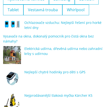
Tablet
Vestavná trouba
Whirlpool
Ochlazovače vzduchu: Nejlepší řešení pro horké
letní dny
Vysavače na okna, dokonalý pomocník pro čistá okna bez
námahy?
Elektrická udírna, dřevěná udírna nebo zahradní
krby s udírnou
Nejlepší chytré hodinky pro děti s GPS
Nejprodávanější tlaková myčka Kärcher K5