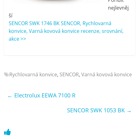
porovnání
nejlevněj
Elektro
ší
OK,
SENCOR SWK 1746 BK SENCOR, Rychlovarná
recenze,
konvice, Varná kovová konvice recenze, srovnání,
pračky,
akce >>
televize,
notebooky,
mobilní
telefony,
kávovary,
Rychlovarná konvice
,
SENCOR
,
Varná kovová konvice
bazény
←
Electrolux EEWA 7100 R
SENCOR SWK 1053 BK
→