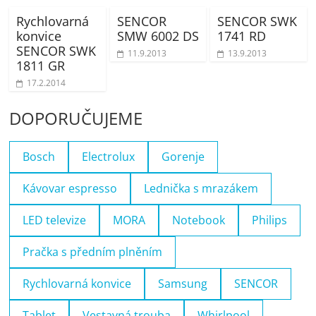
Rychlovarná
SENCOR
SENCOR SWK
konvice
SMW 6002 DS
1741 RD
SENCOR SWK
11.9.2013
13.9.2013
1811 GR
17.2.2014
DOPORUČUJEME
Bosch
Electrolux
Gorenje
Kávovar espresso
Lednička s mrazákem
LED televize
MORA
Notebook
Philips
Pračka s předním plněním
Rychlovarná konvice
Samsung
SENCOR
Tablet
Vestavná trouba
Whirlpool