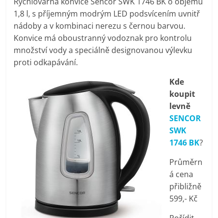
Rychlovarná konvice Sencor SWK 1746 BK o objemu
pračky,
1,8 l, s příjemným modrým LED podsvícením uvnitř
nádoby a v kombinaci nerezu s černou barvou.
televize,
Konvice má oboustranný vodoznak pro kontrolu
množství vody a speciálně designovanou výlevku
proti odkapávání.
notebooky,
Kde
mobilní
koupit
levně
telefony,
SENCOR
SWK
1746 BK
?
kávovary,
Průměrn
bazény
á cena
přibližně
599,- Kč
Nejlepší
elektronika
Pořídit