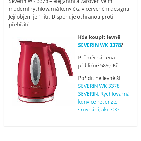
Severin WK 3378 – elegantní a zároveň velmi
pračky,
moderní rychlovarná konvička v červeném designu.
Její objem je 1 litr. Disponuje ochranou proti
televize,
přehřátí.
Kde koupit levně
notebooky,
SEVERIN WK 3378
?
Průměrná cena
mobilní
přibližně 589,- Kč
telefony,
Pořídit nejlevnější
SEVERIN WK 3378
kávovary,
SEVERIN, Rychlovarná
konvice recenze,
srovnání, akce >>
bazény
Nejlepší
elektronika