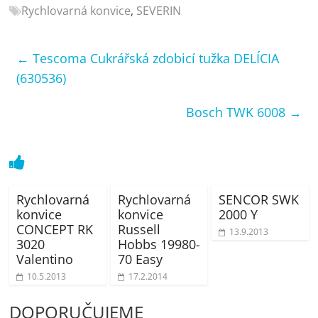
porovnání
Rychlovarná konvice
,
SEVERIN
Elektro
OK,
←
Tescoma Cukrářská zdobicí tužka DELÍCIA
recenze,
pračky,
(630536)
televize,
notebooky,
Bosch TWK 6008
→
mobilní
telefony,
kávovary,
bazény
Rychlovarná
Rychlovarná
SENCOR SWK
konvice
konvice
2000 Y
CONCEPT RK
Russell
13.9.2013
3020
Hobbs 19980-
Valentino
70 Easy
10.5.2013
17.2.2014
DOPORUČUJEME