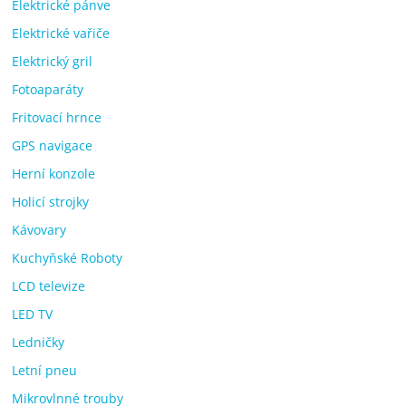
Elektrické pánve
Elektrické vařiče
Elektrický gril
Fotoaparáty
Fritovací hrnce
GPS navigace
Herní konzole
Holicí strojky
Kávovary
Kuchyňské Roboty
LCD televize
LED TV
Ledničky
Letní pneu
Mikrovlnné trouby