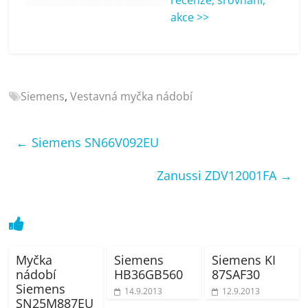
porovnání
akce >>
Elektro
OK,
recenze,
pračky,
televize,
Siemens
,
Vestavná myčka nádobí
notebooky,
mobilní
telefony,
←
Siemens SN66V092EU
kávovary,
bazény
Zanussi ZDV12001FA
→
Myčka
Siemens
Siemens KI
nádobí
HB36GB560
87SAF30
Siemens
14.9.2013
12.9.2013
SN25M887EU