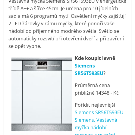
Vestavná myčka Siemens SR56T593EU v energetické
pračky,
třídě A++ a šířce 45cm. Je určena pro 10 jídelních
sad a má 6 programů mytí. Osvětlení myčky zajišťují
televize,
2 LED žárovky v rámu myčky, které ponoří vaše
nádobí do příjemného modrého světla. Světlo se
automaticky rozsvítí při otevření dveří a při zavření
notebooky,
se opět vypne.
mobilní
Kde koupit levně
Siemens
telefony,
SR56T593EU
?
Průměrná cena
kávovary,
přibližně 14348,- Kč
Pořídit nejlevnější
bazény
Siemens SR56T593EU
Siemens, Vestavná
Nejlepší
myčka nádobí
elektronika
recenze, srovnání,