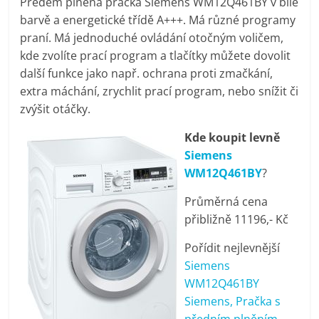
Předem plněná pračka Siemens WM12Q461BY v bílé
pračky,
barvě a energetické třídě A+++. Má různé programy
praní. Má jednoduché ovládání otočným voličem,
televize,
kde zvolíte prací program a tlačítky můžete dovolit
další funkce jako např. ochrana proti zmačkání,
extra máchání, zrychlit prací program, nebo snížit či
notebooky,
zvýšit otáčky.
mobilní
Kde koupit levně
Siemens
telefony,
WM12Q461BY
?
Průměrná cena
kávovary,
přibližně 11196,- Kč
Pořídit nejlevnější
bazény
Siemens
WM12Q461BY
Nejlepší
Siemens, Pračka s
elektronika
předním plněním