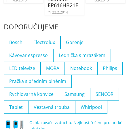
14.9.2013
15.9.2013
EP616HB21E
22.2.2014
DOPORUČUJEME
Bosch
Electrolux
Gorenje
Kávovar espresso
Lednička s mrazákem
LED televize
MORA
Notebook
Philips
Pračka s předním plněním
Rychlovarná konvice
Samsung
SENCOR
Tablet
Vestavná trouba
Whirlpool
Ochlazovače vzduchu: Nejlepší řešení pro horké
letní dny