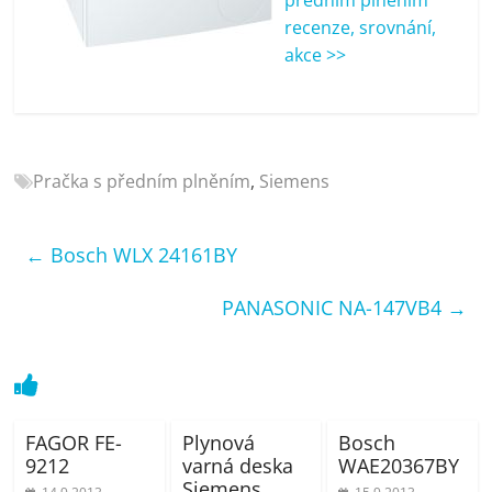
porovnání
recenze, srovnání,
Elektro
akce >>
OK,
recenze,
pračky,
televize,
notebooky,
Pračka s předním plněním
,
Siemens
mobilní
telefony,
kávovary,
←
Bosch WLX 24161BY
bazény
PANASONIC NA-147VB4
→
FAGOR FE-
Plynová
Bosch
9212
varná deska
WAE20367BY
Siemens