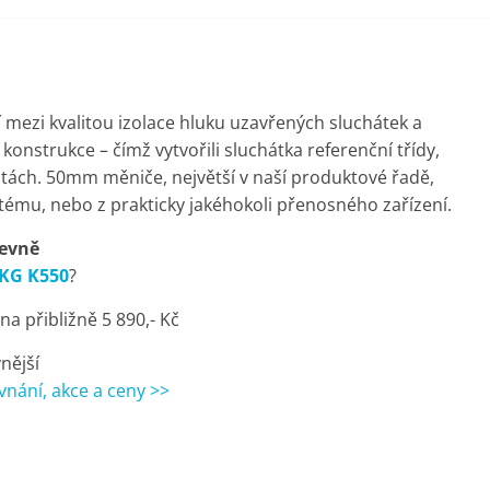
 mezi kvalitou izolace hluku uzavřených sluchátek a
strukce – čímž vytvořili sluchátka referenční třídy,
tách. 50mm měniče, největší v naší produktové řadě,
stému, nebo z prakticky jakéhokoli přenosného zařízení.
levně
AKG K550
?
a přibližně 5 890,- Kč
vnější
vnání, akce a ceny >>