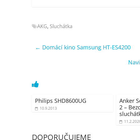
Nejlepší
elektronika
porovnání
AKG
,
Sluchátka
Elektro
OK,
recenze,
←
Domácí kino Samsung HT-ES4200
pračky,
televize,
Navi
notebooky,
mobilní
telefony,
kávovary,
bazény
Philips SHD8600UG
Anker S
2 – Bez
10.9.2013
sluchát
11.2.202
DOPORUČUJEME