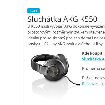
porovnání,
Audio
Sluchátka AKG K550
pračky,
U K550 našli vývojáři AKG dokonalé vyvážení
televize,
prostorovým, rozměrným zvukem otevřené kon
ideální pro soukromý poslech doma i na ces
poskytují úžasný AKG zvuk z vašeho hi-fi sy
notebooky,
Kde koupit 
mobilní
Sluchátka 
Průměrná cen
telefony,
Pořídit nejle
kávovary,
Recenze, sro
bazény