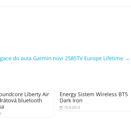
gace do auta Garmin nüvi 2585TV Europe Lifetime
→
oundcore Liberty Air
Energy Sistem Wireless BT5
drátová bluetooth
Dark Iron
ka
10.9.2013
0