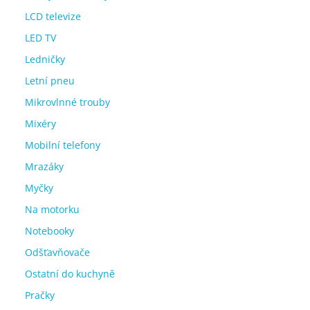
LCD televize
LED TV
Ledničky
Letní pneu
Mikrovlnné trouby
Mixéry
Mobilní telefony
Mrazáky
Myčky
Na motorku
Notebooky
Odšťavňovače
Ostatní do kuchyně
Pračky