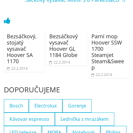
Bezsáčkový,
Bezsáčkový
Parní mop
stojatý
vysavač
Hoover SSW
vysavač
Hoover GL
1700
Hoover SA
1184 Globe
Steamjet
1170
Steam&Swee
22.2.2014
p
22.2.2014
22.2.2014
DOPORUČUJEME
Bosch
Electrolux
Gorenje
Kávovar espresso
Lednička s mrazákem
LED televize
MORA
Notebook
Philips