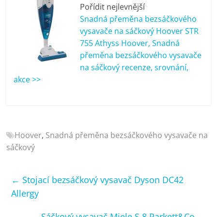
porovnání
Pořídit nejlevnější
Elektro
Snadná přeměna bezsáčkového
OK,
vysavače na sáčkový Hoover STR
recenze,
755 Athyss Hoover, Snadná
pračky,
přeměna bezsáčkového vysavače
televize,
na sáčkový recenze, srovnání,
notebooky,
akce >>
mobilní
telefony,
kávovary,
bazény
Hoover
,
Snadná přeměna bezsáčkového vysavače na
sáčkový
←
Stojací bezsáčkový vysavač Dyson DC42
Allergy
Sáčkový vysavač Miele S 8 Parkett&Co
→