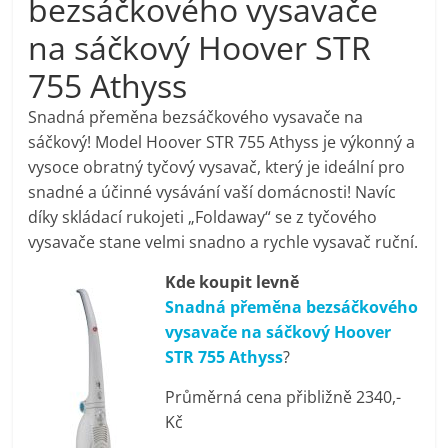
bezsáčkového vysavače
pračky,
na sáčkový Hoover STR
755 Athyss
televize,
Snadná přeměna bezsáčkového vysavače na
notebooky,
sáčkový! Model Hoover STR 755 Athyss je výkonný a
vysoce obratný tyčový vysavač, který je ideální pro
mobilní
snadné a účinné vysávání vaší domácnosti! Navíc
díky skládací rukojeti „Foldaway“ se z tyčového
vysavače stane velmi snadno a rychle vysavač ruční.
telefony,
Kde koupit levně
kávovary,
Snadná přeměna bezsáčkového
vysavače na sáčkový Hoover
bazény
STR 755 Athyss
?
Průměrná cena přibližně 2340,-
Nejlepší
Kč
elektronika