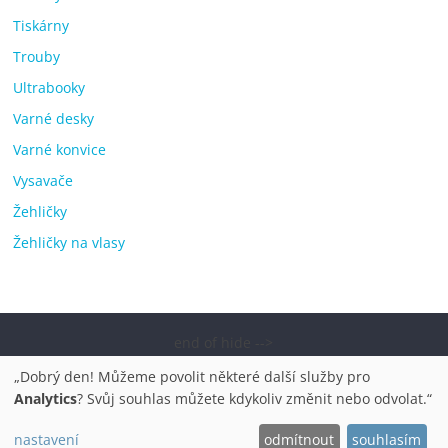
Tiskárny
Trouby
Ultrabooky
Varné desky
Varné konvice
Vysavače
Žehličky
Žehličky na vlasy
end of hide -->
Copyright © 2026
Elektro OK – nejlepší elektronika porovnání,
„Dobrý den! Můžeme povolit některé další služby pro
pračky, televize, notebooky, mobilní telefony, kávovary,
Analytics
? Svůj souhlas můžete kdykoliv změnit nebo odvolat.“
bazény
. Všechna práva vyhrazena.
nastavení
odmítnout
souhlasím