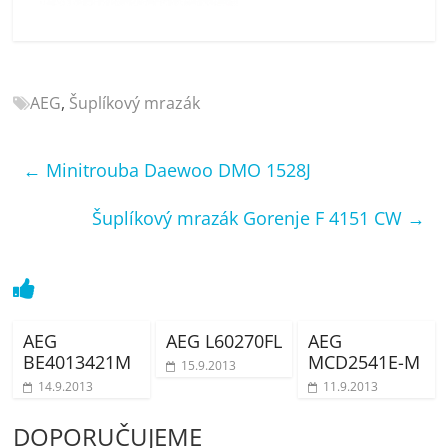
porovnání
Elektro
OK,
recenze,
AEG
,
Šuplíkový mrazák
pračky,
televize,
notebooky,
←
Minitrouba Daewoo DMO 1528J
mobilní
telefony,
Šuplíkový mrazák Gorenje F 4151 CW
→
kávovary,
bazény
AEG
AEG L60270FL
AEG
BE4013421M
MCD2541E-M
15.9.2013
14.9.2013
11.9.2013
DOPORUČUJEME