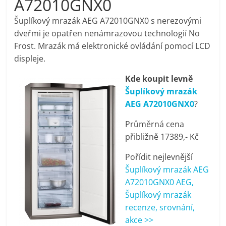
A72010GNX0
pračky,
Šuplíkový mrazák AEG A72010GNX0 s nerezovými
dveřmi je opatřen nenámrazovou technologií No
televize,
Frost. Mrazák má elektronické ovládání pomocí LCD
displeje.
notebooky,
Kde koupit levně
Šuplíkový mrazák
mobilní
AEG A72010GNX0
?
telefony,
Průměrná cena
přibližně 17389,- Kč
kávovary,
Pořídit nejlevnější
Šuplíkový mrazák AEG
bazény
A72010GNX0 AEG,
Šuplíkový mrazák
recenze, srovnání,
Nejlepší
akce >>
elektronika