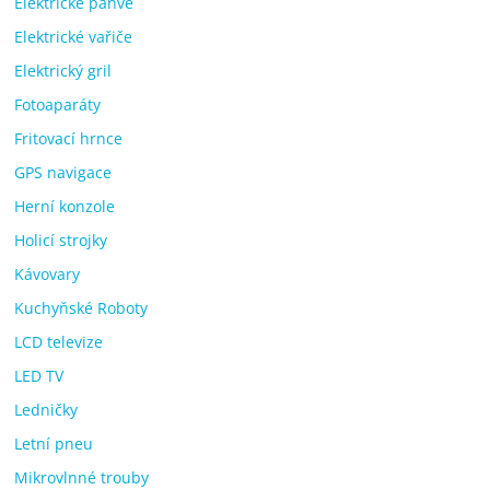
Elektrické pánve
Elektrické vařiče
Elektrický gril
Fotoaparáty
Fritovací hrnce
GPS navigace
Herní konzole
Holicí strojky
Kávovary
Kuchyňské Roboty
LCD televize
LED TV
Ledničky
Letní pneu
Mikrovlnné trouby