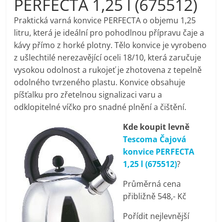
PERFECTA 1,25 l (675512)
pračky,
Praktická varná konvice PERFECTA o objemu 1,25
litru, která je ideální pro pohodlnou přípravu čaje a
televize,
kávy přímo z horké plotny. Tělo konvice je vyrobeno
z ušlechtilé nerezavějící oceli 18/10, která zaručuje
notebooky,
vysokou odolnost a rukojeť je zhotovena z tepelně
odolného tvrzeného plastu. Konvice obsahuje
mobilní
píšťalku pro zřetelnou signalizaci varu a
odklopitelné víčko pro snadné plnění a čištění.
telefony,
Kde koupit levně
Tescoma Čajová
kávovary,
konvice PERFECTA
1,25 l (675512)
?
bazény
Průměrná cena
přibližně 548,- Kč
Nejlepší
Pořídit nejlevnější
elektronika