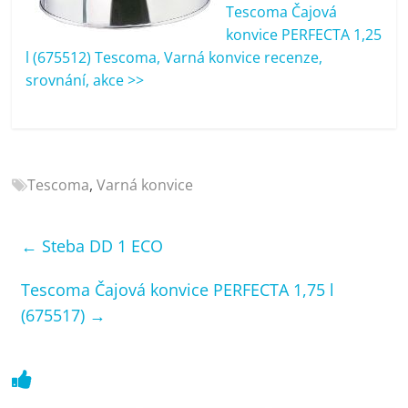
porovnání
Tescoma Čajová
Elektro
konvice PERFECTA 1,25
OK,
l (675512) Tescoma, Varná konvice recenze,
recenze,
srovnání, akce >>
pračky,
televize,
notebooky,
mobilní
Tescoma
,
Varná konvice
telefony,
kávovary,
bazény
←
Steba DD 1 ECO
Tescoma Čajová konvice PERFECTA 1,75 l
(675517)
→