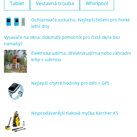
Tablet
Vestavná trouba
Whirlpool
Ochlazovače vzduchu: Nejlepší řešení pro horké
letní dny
Vysavače na okna, dokonalý pomocník pro čistá okna bez
námahy?
Elektrická udírna, dřevěná udírna nebo zahradní
krby s udírnou
Nejlepší chytré hodinky pro děti s GPS
Nejprodávanější tlaková myčka Kärcher K5