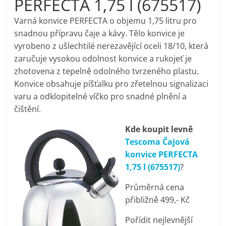
PERFECTA 1,75 l (675517)
pračky,
Varná konvice PERFECTA o objemu 1,75 litru pro
snadnou přípravu čaje a kávy. Tělo konvice je
televize,
vyrobeno z ušlechtilé nerezavějící oceli 18/10, která
zaručuje vysokou odolnost konvice a rukojeť je
notebooky,
zhotovena z tepelně odolného tvrzeného plastu.
Konvice obsahuje píšťalku pro zřetelnou signalizaci
mobilní
varu a odklopitelné víčko pro snadné plnění a
čištění.
telefony,
Kde koupit levně
Tescoma Čajová
kávovary,
konvice PERFECTA
1,75 l (675517)
?
bazény
Průměrná cena
přibližně 499,- Kč
Nejlepší
Pořídit nejlevnější
elektronika