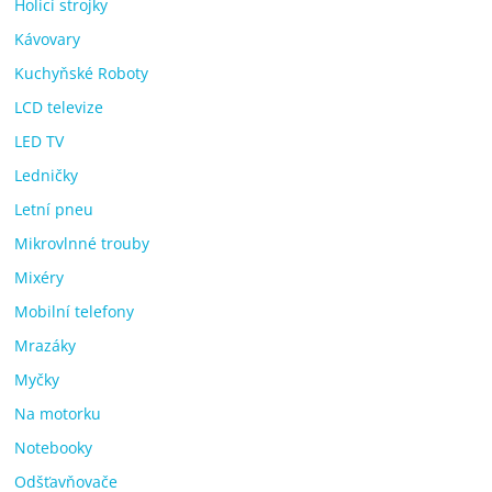
Holicí strojky
Kávovary
Kuchyňské Roboty
LCD televize
LED TV
Ledničky
Letní pneu
Mikrovlnné trouby
Mixéry
Mobilní telefony
Mrazáky
Myčky
Na motorku
Notebooky
Odšťavňovače