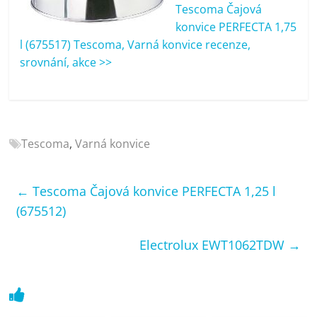
porovnání
Tescoma Čajová
Elektro
konvice PERFECTA 1,75
OK,
l (675517) Tescoma, Varná konvice recenze,
recenze,
srovnání, akce >>
pračky,
televize,
notebooky,
mobilní
Tescoma
,
Varná konvice
telefony,
kávovary,
bazény
←
Tescoma Čajová konvice PERFECTA 1,25 l
(675512)
Electrolux EWT1062TDW
→