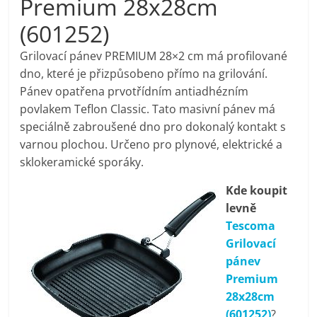
Premium 28x28cm
pračky,
(601252)
televize,
Grilovací pánev PREMIUM 28×2 cm má profilované
dno, které je přizpůsobeno přímo na grilování.
Pánev opatřena prvotřídním antiadhézním
notebooky,
povlakem Teflon Classic. Tato masivní pánev má
speciálně zabroušené dno pro dokonalý kontakt s
mobilní
varnou plochou. Určeno pro plynové, elektrické a
sklokeramické sporáky.
telefony,
Kde koupit
levně
kávovary,
Tescoma
Grilovací
bazény
pánev
Premium
Nejlepší
28x28cm
elektronika
(601252)
?