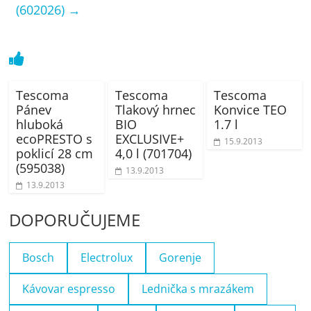
(602026)
→
Tescoma
Tescoma
Tescoma
Pánev
Tlakový hrnec
Konvice TEO
hluboká
BIO
1.7 l
ecoPRESTO s
EXCLUSIVE+
15.9.2013
poklicí 28 cm
4,0 l (701704)
(595038)
13.9.2013
13.9.2013
DOPORUČUJEME
Bosch
Electrolux
Gorenje
Kávovar espresso
Lednička s mrazákem