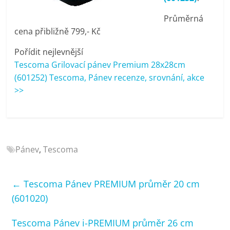
porovnání
Průměrná
Elektro
OK,
cena přibližně 799,- Kč
recenze,
Pořídit nejlevnější
pračky,
Tescoma Grilovací pánev Premium 28x28cm
televize,
(601252) Tescoma, Pánev recenze, srovnání, akce
notebooky,
>>
mobilní
telefony,
kávovary,
bazény
Pánev
,
Tescoma
←
Tescoma Pánev PREMIUM průměr 20 cm
(601020)
Tescoma Pánev i-PREMIUM průměr 26 cm