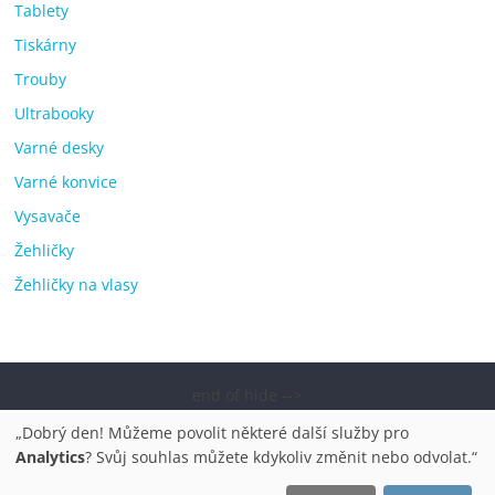
Tablety
Tiskárny
Trouby
Ultrabooky
Varné desky
Varné konvice
Vysavače
Žehličky
Žehličky na vlasy
end of hide -->
Copyright © 2026
Elektro OK – nejlepší elektronika porovnání,
„Dobrý den! Můžeme povolit některé další služby pro
pračky, televize, notebooky, mobilní telefony, kávovary,
Analytics
? Svůj souhlas můžete kdykoliv změnit nebo odvolat.“
bazény
. Všechna práva vyhrazena.