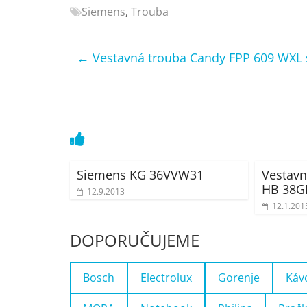
Siemens
,
Trouba
Nejlepší
elektronika
porovnání
←
Vestavná trouba Candy FPP 609 WXL s 
Elektro
OK,
recenze,
pračky,
televize,
notebooky,
mobilní
Siemens KG 36VVW31
Vestavn
telefony,
HB 38G
12.9.2013
kávovary,
12.1.201
bazény
DOPORUČUJEME
Bosch
Electrolux
Gorenje
Káv