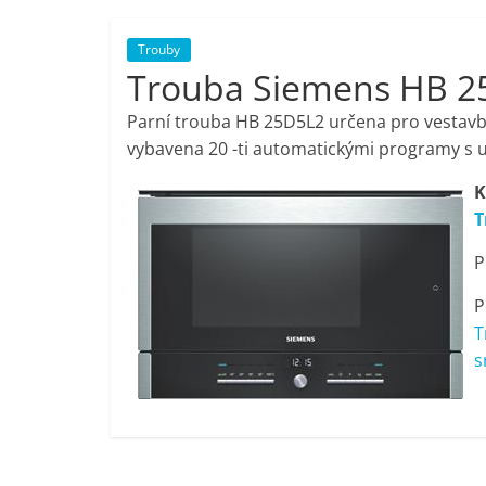
porovnání,
Trouby
Trouba Siemens HB 2
pračky,
Parní trouba HB 25D5L2 určena pro vestavbu
televize,
vybavena 20 -ti automatickými programy s 
K
notebooky,
T
P
mobilní
P
telefony,
T
s
kávovary,
bazény