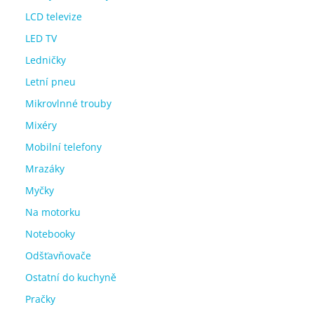
LCD televize
LED TV
Ledničky
Letní pneu
Mikrovlnné trouby
Mixéry
Mobilní telefony
Mrazáky
Myčky
Na motorku
Notebooky
Odšťavňovače
Ostatní do kuchyně
Pračky