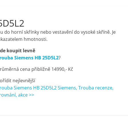
5D5L2
 do horní skřínky nebo vestavění do vysoké skříně. Je
ukazatelem hmotnosti.
de koupit levně
rouba Siemens HB 25D5L2
?
růměrná cena přibližně 14990,- Kč
ořídit nejlevnější
rouba Siemens HB 25D5L2 Siemens, Trouba recenze,
rovnání, akce >>