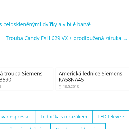
celoskleněnými dvířky a v bílé barvě
Trouba Candy FXH 629 VX + prodloužená záruka
→
á trouba Siemens
Americká lednice Siemens
B590
KA58NA45
5
10.5.2013
ovar espresso
Lednička s mrazákem
LED televize