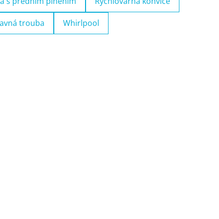
a s předním plněním
Rychlovarná konvice
avná trouba
Whirlpool