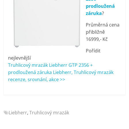
porovnání
prodloužená
Elektro
záruka
?
OK,
recenze,
Průměrná cena
pračky,
přibližně
televize,
16999,- Kč
notebooky,
Pořídit
mobilní
nejlevnější
telefony,
Truhlicový mrazák Liebherr GTP 2356 +
kávovary,
prodloužená záruka Liebherr, Truhlicový mrazák
bazény
recenze, srovnání, akce >>
Liebherr
,
Truhlicový mrazák