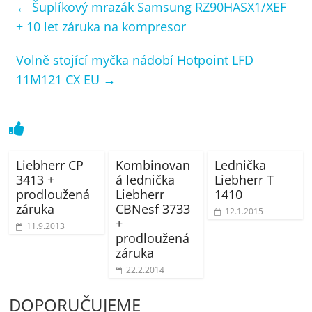
←
Šuplíkový mrazák Samsung RZ90HASX1/XEF
+ 10 let záruka na kompresor
Volně stojící myčka nádobí Hotpoint LFD
11M121 CX EU
→
Liebherr CP
Kombinovan
Lednička
3413 +
á lednička
Liebherr T
prodloužená
Liebherr
1410
záruka
CBNesf 3733
12.1.2015
+
11.9.2013
prodloužená
záruka
22.2.2014
DOPORUČUJEME