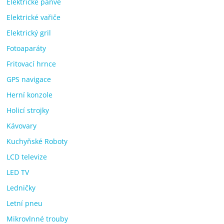
Elektrické pánve
Elektrické vařiče
Elektrický gril
Fotoaparáty
Fritovací hrnce
GPS navigace
Herní konzole
Holicí strojky
Kávovary
Kuchyňské Roboty
LCD televize
LED TV
Ledničky
Letní pneu
Mikrovlnné trouby