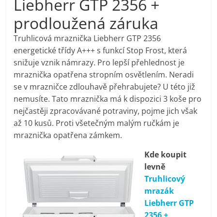
Liebherr GTP 2356 +
pračky,
prodloužená záruka
televize,
Truhlicová mraznička Liebherr GTP 2356
energetické třídy A+++ s funkcí Stop Frost, která
snižuje vznik námrazy. Pro lepší přehlednost je
notebooky,
mraznička opatřena stropním osvětlením. Neradi
se v mrazničce zdlouhavě přehrabujete? U této již
mobilní
nemusíte. Tato mraznička má k dispozici 3 koše pro
nejčastěji zpracovávané potraviny, pojme jich však
telefony,
až 10 kusů. Proti všetečným malým ručkám je
mraznička opatřena zámkem.
kávovary,
Kde koupit
levně
bazény
Truhlicový
mrazák
Nejlepší
Liebherr GTP
elektronika
2356 +