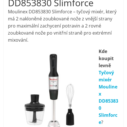
DD853830 Slimforce
pračky,
Moulinex DD853830 Slimforce – tyčový mixér, který
má 2 nakloněné zoubkované nože z vnější strany
televize,
pro maximální zachycení potravin a 2 rovné
zoubkované nože po vnitřní straně pro extrémní
notebooky,
mixování.
Kde
mobilní
koupit
levně
telefony,
Tyčový
mixér
kávovary,
Mouline
x
bazény
DD85383
0
Slimforc
Nejlepší
e
?
elektronika