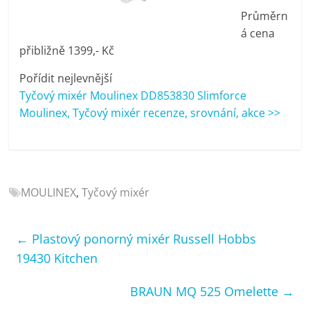
porovnání
Průměrn
Elektro
á cena
OK,
přibližně 1399,- Kč
recenze,
pračky,
Pořídit nejlevnější
televize,
Tyčový mixér Moulinex DD853830 Slimforce
notebooky,
Moulinex, Tyčový mixér recenze, srovnání, akce >>
mobilní
telefony,
kávovary,
bazény
MOULINEX
,
Tyčový mixér
←
Plastový ponorný mixér Russell Hobbs
19430 Kitchen
BRAUN MQ 525 Omelette
→