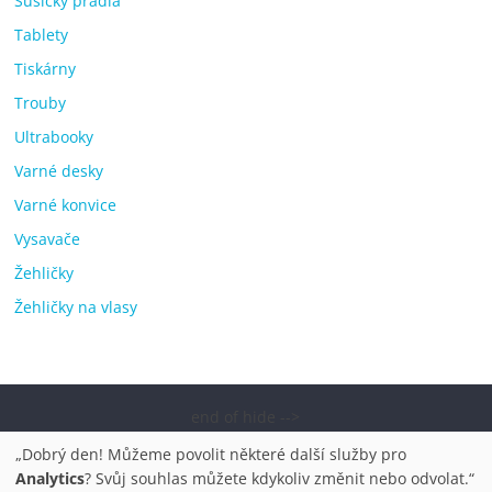
Sušičky prádla
Tablety
Tiskárny
Trouby
Ultrabooky
Varné desky
Varné konvice
Vysavače
Žehličky
Žehličky na vlasy
end of hide -->
Copyright © 2026
Elektro OK – nejlepší elektronika porovnání,
„Dobrý den! Můžeme povolit některé další služby pro
pračky, televize, notebooky, mobilní telefony, kávovary,
Analytics
? Svůj souhlas můžete kdykoliv změnit nebo odvolat.“
bazény
. Všechna práva vyhrazena.