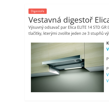
porovnání,
Digestoře
Vestavná digestoř Elic
pračky,
Výsuvný odsavač par Elica ELITE 14 STD GR
televize,
tlačítky, kterými zvolíte jeden ze 3 stupňů
K
notebooky,
V
P
mobilní
P
telefony,
V
V
kávovary,
bazény