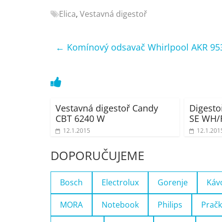
Nejlepší
Elica
,
Vestavná digestoř
elektronika
porovnání
Elektro
←
Komínový odsavač Whirlpool AKR 953
OK,
recenze,
pračky,
televize,
notebooky,
Vestavná digestoř Candy
Digest
mobilní
CBT 6240 W
SE WH/
telefony,
12.1.2015
12.1.201
kávovary,
DOPORUČUJEME
bazény
Bosch
Electrolux
Gorenje
Káv
MORA
Notebook
Philips
Pračk