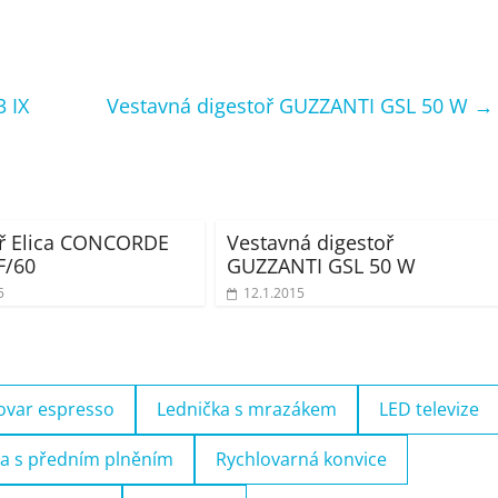
 IX
Vestavná digestoř GUZZANTI GSL 50 W
→
oř Elica CONCORDE
Vestavná digestoř
F/60
GUZZANTI GSL 50 W
5
12.1.2015
ovar espresso
Lednička s mrazákem
LED televize
a s předním plněním
Rychlovarná konvice