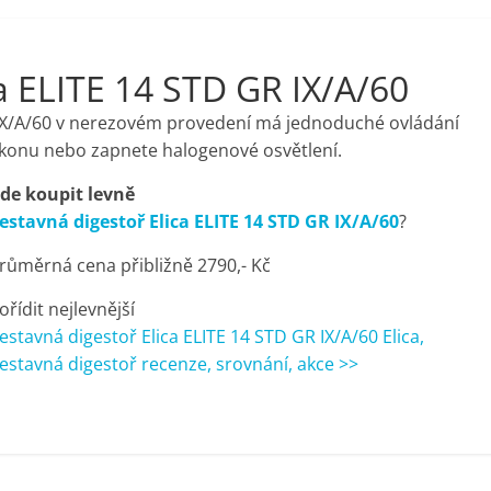
a ELITE 14 STD GR IX/A/60
 IX/A/60 v nerezovém provedení má jednoduché ovládání
 výkonu nebo zapnete halogenové osvětlení.
de koupit levně
estavná digestoř Elica ELITE 14 STD GR IX/A/60
?
růměrná cena přibližně 2790,- Kč
ořídit nejlevnější
estavná digestoř Elica ELITE 14 STD GR IX/A/60 Elica,
estavná digestoř recenze, srovnání, akce >>