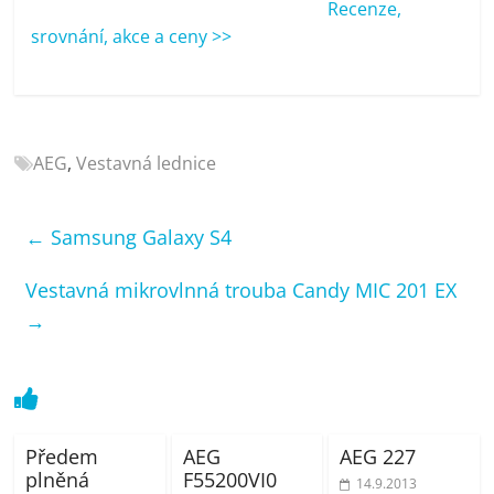
Recenze,
porovnání
srovnání, akce a ceny >>
Elektro
OK,
recenze,
pračky,
televize,
AEG
,
Vestavná lednice
notebooky,
mobilní
telefony,
←
Samsung Galaxy S4
kávovary,
bazény
Vestavná mikrovlnná trouba Candy MIC 201 EX
→
Předem
AEG
AEG 227
plněná
F55200VI0
14.9.2013