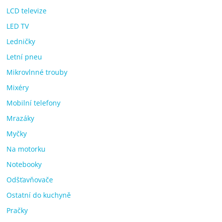
LCD televize
LED TV
Ledničky
Letní pneu
Mikrovlnné trouby
Mixéry
Mobilní telefony
Mrazáky
Myčky
Na motorku
Notebooky
Odšťavňovače
Ostatní do kuchyně
Pračky