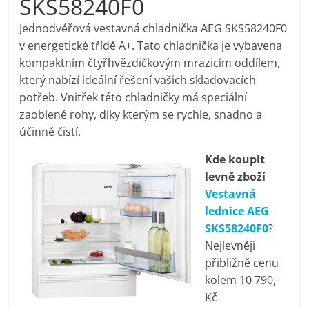
SKS58240F0
pračky,
Jednodvéřová vestavná chladnička AEG SKS58240F0
v energetické třídě A+. Tato chladnička je vybavena
televize,
kompaktním čtyřhvězdičkovým mrazicím oddílem,
který nabízí ideální řešení vašich skladovacích
notebooky,
potřeb. Vnitřek této chladničky má speciální
zaoblené rohy, díky kterým se rychle, snadno a
mobilní
účinně čistí.
Kde koupit
telefony,
levně zboží
Vestavná
kávovary,
lednice AEG
SKS58240F0
?
bazény
Nejlevněji
přibližně cenu
kolem 10 790,-
Nejlepší
Kč
elektronika