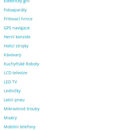
Elektrický gril
Fotoaparáty
Fritovací hrnce
GPS navigace
Herní konzole
Holicí strojky
Kávovary
Kuchyňské Roboty
LCD televize
LED TV
Ledničky
Letní pneu
Mikrovlnné trouby
Mixéry
Mobilní telefony