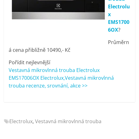
porovnání
Electrolu
Elektro
x
OK,
EMS1700
recenze,
6OX
?
pračky,
televize,
Průměrn
notebooky,
á cena přibližně 10490,- Kč
mobilní
Pořídit nejlevnější
telefony,
Vestavná mikrovlnná trouba Electrolux
kávovary,
EMS17006OX Electrolux,Vestavná mikrovlnná
bazény
trouba recenze, srovnání, akce >>
Electrolux
,
Vestavná mikrovlnná trouba