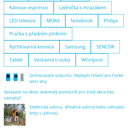
Kávovar espresso
Lednička s mrazákem
LED televize
MORA
Notebook
Philips
Pračka s předním plněním
Rychlovarná konvice
Samsung
SENCOR
Tablet
Vestavná trouba
Whirlpool
Ochlazovače vzduchu: Nejlepší řešení pro horké
letní dny
Vysavače na okna, dokonalý pomocník pro čistá okna bez
námahy?
Elektrická udírna, dřevěná udírna nebo zahradní
krby s udírnou