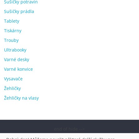
Sušičky potravin
Sušičky prádla
Tablety
Tiskárny
Trouby
Ultrabooky
Varné desky
Varné konvice
Vysavače
Žehličky
Žehličky na vlasy
end of hide -->
Copyright © 2026
Elektro OK – nejlepší elektronika porovnání,