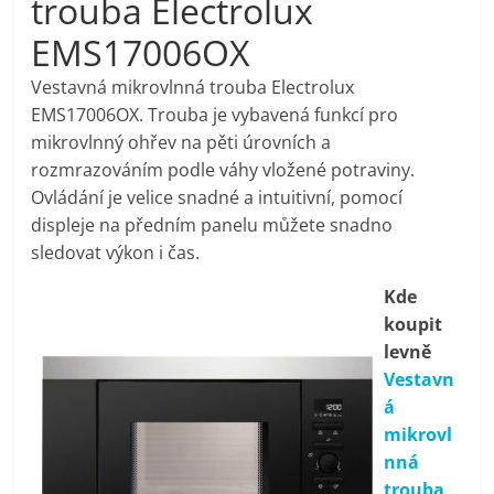
trouba Electrolux
pračky,
EMS17006OX
televize,
Vestavná mikrovlnná trouba Electrolux
EMS17006OX. Trouba je vybavená funkcí pro
mikrovlnný ohřev na pěti úrovních a
notebooky,
rozmrazováním podle váhy vložené potraviny.
Ovládání je velice snadné a intuitivní, pomocí
mobilní
displeje na předním panelu můžete snadno
sledovat výkon i čas.
telefony,
Kde
koupit
kávovary,
levně
Vestavn
bazény
á
mikrovl
Nejlepší
nná
elektronika
trouba