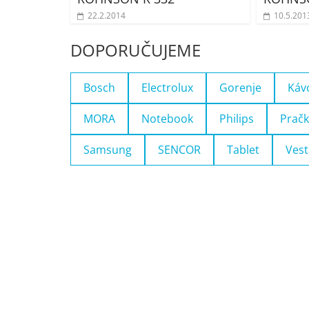
22.2.2014
10.5.201
DOPORUČUJEME
Bosch
Electrolux
Gorenje
Káv
MORA
Notebook
Philips
Pračk
Samsung
SENCOR
Tablet
Vest