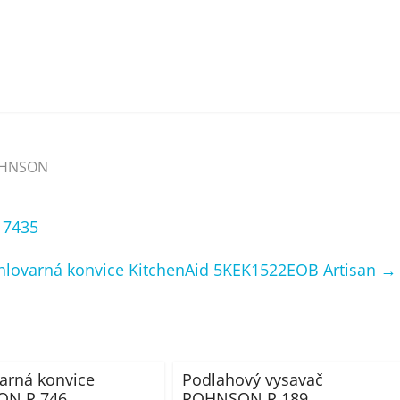
HNSON
 7435
hlovarná konvice KitchenAid 5KEK1522EOB Artisan
→
arná konvice
Podlahový vysavač
N R 746
ROHNSON R 189