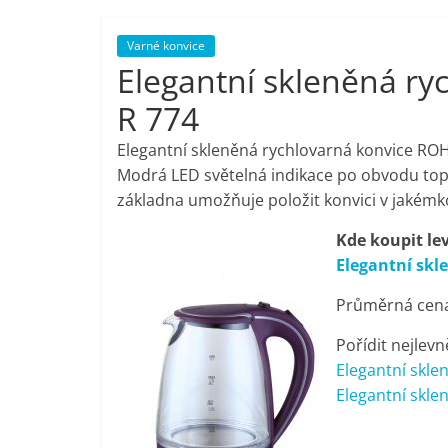
porovnání,
Varné konvice
Elegantní skleněná r
pračky,
R 774
televize,
Elegantní skleněná rychlovarná konvice R
Modrá LED světelná indikace po obvodu top
notebooky,
základna umožňuje položit konvici v jakémk
Kde koupit le
mobilní
Elegantní sk
telefony,
Průměrná cena 
Pořídit nejlevn
kávovary,
Elegantní skl
Elegantní skle
bazény