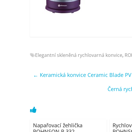
Nejlepší
elektronika
porovnání
Elektro
OK,
recenze,
pračky,
Elegantní skleněná rychlovarná konvice
,
RO
televize,
notebooky,
mobilní
←
Keramická konvice Ceramic Blade PV
telefony,
kávovary,
Černá ryc
bazény
Napařovací žehlička
Rychlov
ROHNSON R 332
ROHNSO