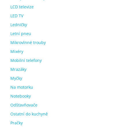
LCD televize
LED TV
Ledničky
Letní pneu
Mikrovlnné trouby
Mixéry
Mobilní telefony
Mrazáky
Myčky
Na motorku
Notebooky
Odšťavňovače
Ostatní do kuchyně
Pračky