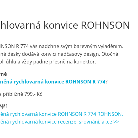
ychlovarná konvice ROHNSON
OHNSON R 774 vás nadchne svým barevným vyladěním.
né desky dodává konvici nadčasový design. Otočná
oli úhlu a vždy padne přesně na konektor.
vně
leněná rychlovarná konvice ROHNSON R 774
?
přibližně 799,- Kč
ější
eněná rychlovarná konvice ROHNSON R 774 ROHNSON,
něná rychlovarná konvice recenze, srovnání, akce >>