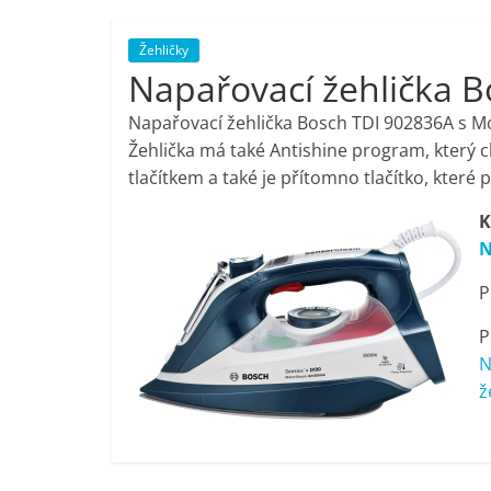
porovnání,
Žehličky
Napařovací žehlička 
pračky,
Napařovací žehlička Bosch TDI 902836A s M
televize,
Žehlička má také Antishine program, který ch
tlačítkem a také je přítomno tlačítko, kter
notebooky,
K
N
mobilní
P
telefony,
P
N
kávovary,
ž
bazény