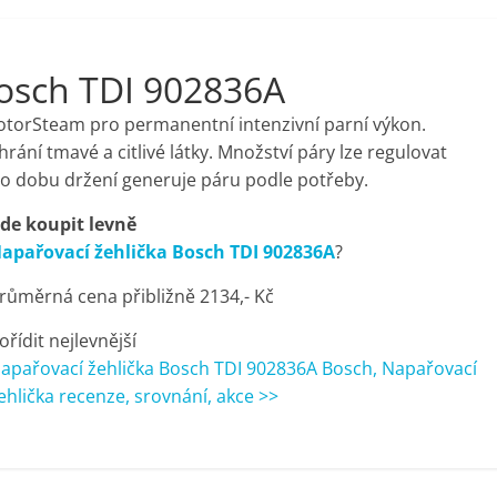
Bosch TDI 902836A
otorSteam pro permanentní intenzivní parní výkon.
rání tmavé a citlivé látky. Množství páry lze regulovat
é po dobu držení generuje páru podle potřeby.
de koupit levně
apařovací žehlička Bosch TDI 902836A
?
růměrná cena přibližně 2134,- Kč
ořídit nejlevnější
apařovací žehlička Bosch TDI 902836A Bosch, Napařovací
ehlička recenze, srovnání, akce >>