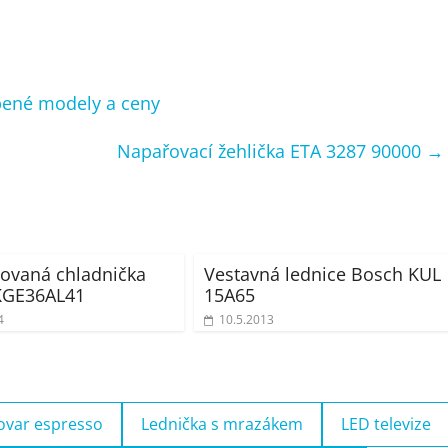
íbené modely a ceny
Napařovací žehlička ETA 3287 90000
→
ovaná chladnička
Vestavná lednice Bosch KUL
KGE36AL41
15A65
4
10.5.2013
ovar espresso
Lednička s mrazákem
LED televize