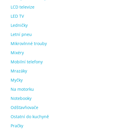
LCD televize
LED TV
Ledničky
Letní pneu
Mikrovlnné trouby
Mixéry
Mobilní telefony
Mrazáky
Myčky
Na motorku
Notebooky
Odšťavňovače
Ostatní do kuchyně
Pračky