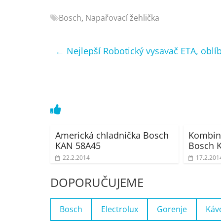
Nejlepší
Bosch
,
Napařovací žehlička
elektronika
porovnání
Elektro
←
Nejlepší Robotický vysavač ETA, obl
OK,
recenze,
pračky,
televize,
notebooky,
mobilní
telefony,
Americká chladnička Bosch
Kombin
kávovary,
KAN 58A45
Bosch 
bazény
22.2.2014
17.2.201
DOPORUČUJEME
Bosch
Electrolux
Gorenje
Káv