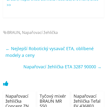
porovnání
>>
Elektro
OK,
recenze,
pračky,
televize,
BRAUN
,
Napařovací žehlička
notebooky,
mobilní
←
Nejlepší Robotický vysavač ETA, oblíbené
telefony,
kávovary,
modely a ceny
bazény
Napařovací žehlička ETA 3287 90000
→
Napařovací
Tyčový mixér
Napařovací
žehlička
BRAUN MR
žehlička Tefal
Concept ZN
550
FV 4368E0