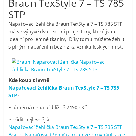
Braun TexStyle 7 – TS 785
pračky,
STP
televize,
Napařovací žehlička Braun TexStyle 7 – TS 785 STP
má ve výbyvě dva textilní projektory, které jsou
ideální pro jemné tkaniny. Díky tomu můžete žehlit
notebooky,
s plným napařením bez rizika vzniku lesklých míst.
mobilní
telefony,
Kde koupit levně
Napařovací žehlička Braun TexStyle 7 – TS 785
kávovary,
STP
?
bazény
Průměrná cena přibližně 2490,- Kč
Pořídit nejlevnější
Nejlepší
Napařovací žehlička Braun TexStyle 7 – TS 785 STP
elektronika
Braun, Napařovací žehlička recenze, srovnání, akce