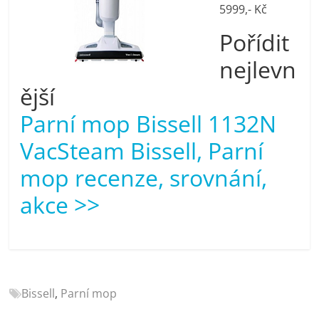
porovnání
5999,- Kč
Elektro
Pořídit
OK,
recenze,
nejlevn
pračky,
ější
televize,
notebooky,
Parní mop Bissell 1132N
mobilní
VacSteam Bissell, Parní
telefony,
kávovary,
mop recenze, srovnání,
bazény
akce >>
Bissell
,
Parní mop