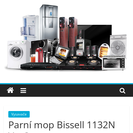
Přeskočit
na
obsah
Elektro
OK
–
nejlepší
elektronika
Vysavače
Parní mop Bissell 1132N
porovnání,