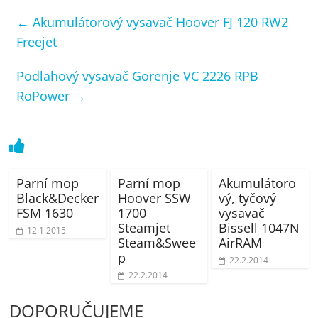
←
Akumulátorový vysavač Hoover FJ 120 RW2
Freejet
Podlahový vysavač Gorenje VC 2226 RPB
RoPower
→
Parní mop
Parní mop
Akumulátoro
Black&Decker
Hoover SSW
vý, tyčový
FSM 1630
1700
vysavač
Steamjet
Bissell 1047N
12.1.2015
Steam&Swee
AirRAM
p
22.2.2014
22.2.2014
DOPORUČUJEME