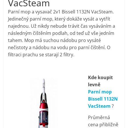
VacSteam
pračky,
Parní mop a vysavač 2v1 Bissell 1132N VacSteam.
Jedinečný parní mop, který dokáže vysát a vytřít
televize,
najednou. Už nikdy nebude trávit čas vysáváním a
následným čištěním podlah, od teď už vše jedním
notebooky,
tahem. Mop má suchou nádobu pro vysáté
nečistoty a nádobu na vodu pro parní čištění. O
mobilní
filtraci prachu se starají 2 filtry.
telefony,
Kde koupit
levně
kávovary,
Parní mop
Bissell 1132N
bazény
VacSteam
?
Průměrná
Nejlepší
cena přibližně
elektronika