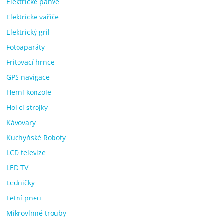
Elektrické pánve
Elektrické vařiče
Elektrický gril
Fotoaparáty
Fritovací hrnce
GPS navigace
Herní konzole
Holicí strojky
Kávovary
Kuchyňské Roboty
LCD televize
LED TV
Ledničky
Letní pneu
Mikrovlnné trouby