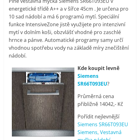
Plně vestavná myčka Siemens SR66T093EU v
pračky,
energetické třídě A++ a v šířce 45cm . Je určena pro
10 sad nádobí a má 6 programů mytí. Speciální
televize,
funkce IntensiveZone jistě využijete pro intenzivní
mytí v dolním koši, obzvlášť vhodné pro zaschlé
hrnce a pánve. Automatické programy samy určí
notebooky,
vhodnou spotřebu vody na základě míry znečištění
nádobí.
mobilní
Kde koupit levně
telefony,
Siemens
SR66T093EU
?
kávovary,
Průměrná cena
přibližně 14042,- Kč
bazény
Pořídit nejlevnější
Siemens SR66T093EU
Nejlepší
Siemens, Vestavná
elektronika
myčka nádobí