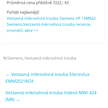
Průměrná cena přibližně 7222,- Kč
porovnání
Elektro
Pořídit nejlevnější
OK,
Vestavná mikrovlnná trouba Siemens HF 15M562
recenze,
Siemens,Vestavná mikrovlnná trouba recenze,
pračky,
srovnání, akce >>
televize,
notebooky,
mobilní
telefony,
kávovary,
Siemens
,
Vestavná mikrovlnná trouba
bazény
←
Vestavná mikrovlnná trouba Electrolux
EMM20218OX
Vestavná mikrovlnná trouba Indesit MWI 424
(MR)
→