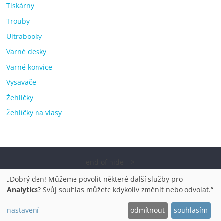
Tiskárny
Trouby
Ultrabooky
Varné desky
Varné konvice
Vysavače
Žehličky
Žehličky na vlasy
end of hide -->
Copyright © 2026
Elektro OK – nejlepší elektronika porovnání,
„Dobrý den! Můžeme povolit některé další služby pro
pračky, televize, notebooky, mobilní telefony, kávovary,
Analytics
? Svůj souhlas můžete kdykoliv změnit nebo odvolat.“
bazény
. Všechna práva vyhrazena.
nastavení
odmítnout
souhlasím