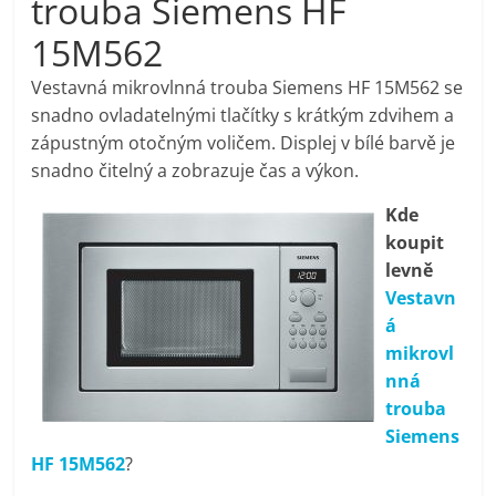
trouba Siemens HF
pračky,
15M562
televize,
Vestavná mikrovlnná trouba Siemens HF 15M562 se
snadno ovladatelnými tlačítky s krátkým zdvihem a
zápustným otočným voličem. Displej v bílé barvě je
notebooky,
snadno čitelný a zobrazuje čas a výkon.
mobilní
Kde
koupit
telefony,
levně
Vestavn
á
kávovary,
mikrovl
nná
bazény
trouba
Siemens
Nejlepší
HF 15M562
?
elektronika