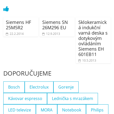
Siemens HF
Siemens SN
Sklokeramick
25M5R2
26M296 EU
á indukční
varná deska s
22.2.2014
12.9.2013
dotykovým
ovládáním
Siemens EH
601EB11
10.5.2013
DOPORUČUJEME
Bosch
Electrolux
Gorenje
Kávovar espresso
Lednička s mrazákem
LED televize
MORA
Notebook
Philips